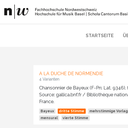
STARTSEITE
Ü
A LA DUCHE DE NORMENDIE
4 Varianten
Chansonnier de Bayeux (F-Pn: Lat. 9346), fo
Source: gallica.bnf.fr / Bibliothèque natio
France.
Bayeux
dritte Stimme
mehrstimmige Vorla
mensural
vierte Stimme