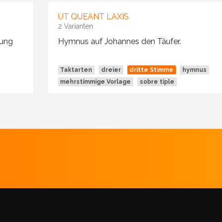
UT QUEANT LAXIS
2 Varianten
rung
Hymnus auf Johannes den Täufer.
Taktarten
dreier
dritte Stimme
hymnus
mehrstimmige Vorlage
sobre tiple