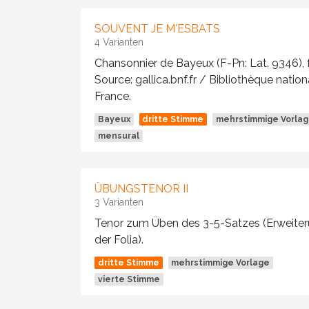
SOUVENT JE M'ESBATS
4 Varianten
Chansonnier de Bayeux (F-Pn: Lat. 9346), fo
Source: gallica.bnf.fr / Bibliothèque natio
France.
Bayeux
dritte Stimme
mehrstimmige Vorla
mensural
ÜBUNGSTENOR II
3 Varianten
Tenor zum Üben des 3-5-Satzes (Erweite
der Folia).
dritte Stimme
mehrstimmige Vorlage
vierte Stimme