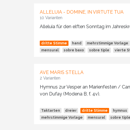
ALLELUIA - DOMINE, IN VIRTUTE TUA
10 Varianten
Alleluia für den elften Sonntag im Jahreskre
dritte Stimme
hand
mehrstimmige Vorlage
mensural
sobre baxo
sobre tiple
vierte 
AVE MARIS STELLA
2 Varianten
Hymnus zur Vesper an Marienfesten / Ca
von Dufay (Modena B, f. 4v).
Taktarten
dreier
dritte Stimme
hymnus
mehrstimmige Vorlage
mensural
sobre tipl