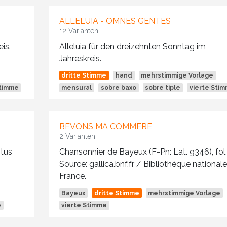
ALLELUIA - OMNES GENTES
12 Varianten
is.
Alleluia für den dreizehnten Sonntag im
Jahreskreis.
dritte Stimme
hand
mehrstimmige Vorlage
Stimme
mensural
sobre baxo
sobre tiple
vierte Sti
BEVONS MA COMMERE
2 Varianten
ntus
Chansonnier de Bayeux (F-Pn: Lat. 9346), fol.
Source: gallica.bnf.fr / Bibliothèque national
France.
Bayeux
dritte Stimme
mehrstimmige Vorlage
e
vierte Stimme