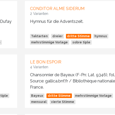
CONDITOR ALME SIDERUM
2 Varianten
 Dufay
Hymnus für die Adventszeit.
Taktarten
dreier
dritte Stimme
hymnus
e
mehrstimmige Vorlage
sobre tiple
LE BON ESPOIR
4 Varianten
Chansonnier de Bayeux (F-Pn: Lat. 9346), fol.
Source: gallica.bnf.fr / Bibliothèque national
France.
tiple
Bayeux
dritte Stimme
mehrstimmige Vorlage
mensural
vierte Stimme