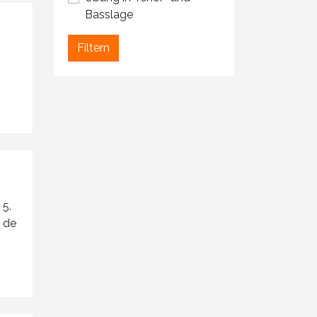
Basslage
Filtern
 5.
e de