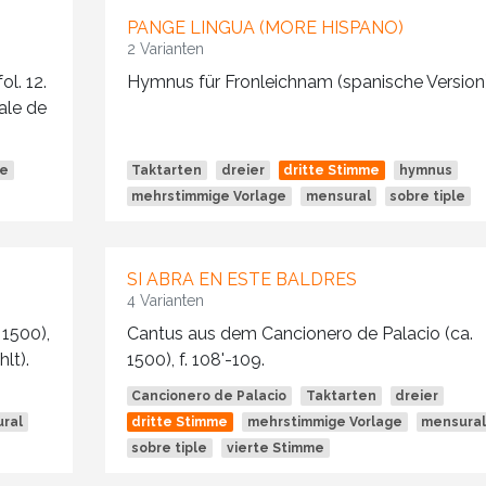
PANGE LINGUA (MORE HISPANO)
2 Varianten
l. 12.
Hymnus für Fronleichnam (spanische Version)
nale de
ge
Taktarten
dreier
dritte Stimme
hymnus
mehrstimmige Vorlage
mensural
sobre tiple
SI ABRA EN ESTE BALDRES
4 Varianten
 1500),
Cantus aus dem Cancionero de Palacio (ca.
hlt).
1500), f. 108'-109.
Cancionero de Palacio
Taktarten
dreier
ral
dritte Stimme
mehrstimmige Vorlage
mensura
sobre tiple
vierte Stimme