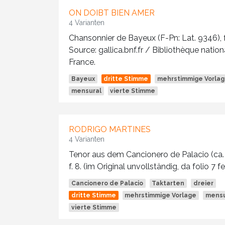
ON DOIBT BIEN AMER
4 Varianten
Chansonnier de Bayeux (F-Pn: Lat. 9346), fo
Source: gallica.bnf.fr / Bibliothèque natio
France.
Bayeux
dritte Stimme
mehrstimmige Vorla
mensural
vierte Stimme
RODRIGO MARTINES
4 Varianten
Tenor aus dem Cancionero de Palacio (ca.
f. 8. (im Original unvollständig, da folio 7 fe
Cancionero de Palacio
Taktarten
dreier
dritte Stimme
mehrstimmige Vorlage
mensu
vierte Stimme