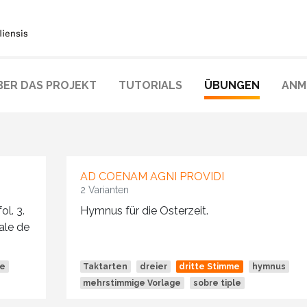
BER DAS PROJEKT
TUTORIALS
ÜBUNGEN
ANM
AD COENAM AGNI PROVIDI
2 Varianten
l. 3.
Hymnus für die Osterzeit.
nale de
ge
Taktarten
dreier
dritte Stimme
hymnus
mehrstimmige Vorlage
sobre tiple