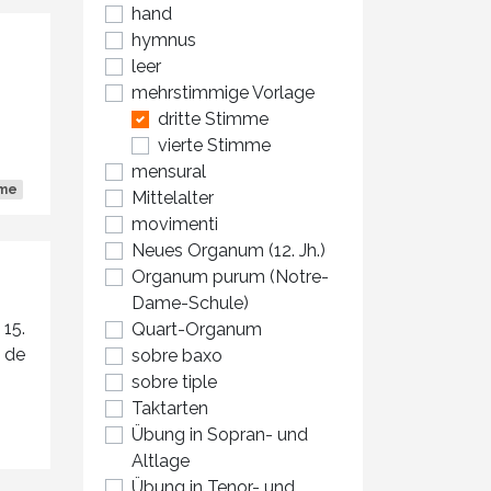
hand
hymnus
leer
mehrstimmige Vorlage
dritte Stimme
vierte Stimme
mensural
mme
Mittelalter
movimenti
Neues Organum (12. Jh.)
Organum purum (Notre-
Dame-Schule)
 15.
Quart-Organum
e de
sobre baxo
sobre tiple
Taktarten
Übung in Sopran- und
Altlage
Übung in Tenor- und