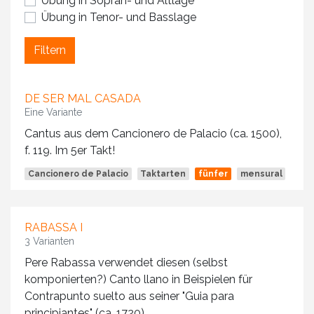
Übung in Sopran- und Altlage
Übung in Tenor- und Basslage
Filtern
DE SER MAL CASADA
Eine Variante
Cantus aus dem Cancionero de Palacio (ca. 1500),
f. 119. Im 5er Takt!
Cancionero de Palacio
Taktarten
fünfer
mensural
RABASSA I
3 Varianten
Pere Rabassa verwendet diesen (selbst
komponierten?) Canto llano in Beispielen für
Contrapunto suelto aus seiner "Guia para
principiantes" (ca. 1720).