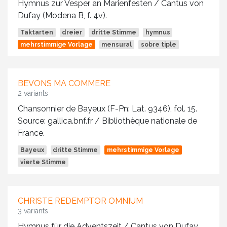
Hymnus zur Vesper an Marienfesten / Cantus von
Dufay (Modena B, f. 4v).
Taktarten
dreier
dritte Stimme
hymnus
mehrstimmige Vorlage
mensural
sobre tiple
BEVONS MA COMMERE
2 variants
Chansonnier de Bayeux (F-Pn: Lat. 9346), fol. 15.
Source: gallica.bnf.fr / Bibliothèque nationale de
France.
Bayeux
dritte Stimme
mehrstimmige Vorlage
vierte Stimme
CHRISTE REDEMPTOR OMNIUM
3 variants
Hymnus für die Adventszeit / Cantus von Dufay