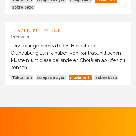
Taktarten
compas mayor
compasillo
movimenti
sobre baxo
TERZEN II: UT MI SOL
One variant
Terzsprünge innerhalb des Hexachords.
Grundübung zum einüben von kontrapunktischen
Mustern, um diese bei anderen Chorälen abrufen zu
können.
Taktarten
compas mayor
movimenti
sobre baxo